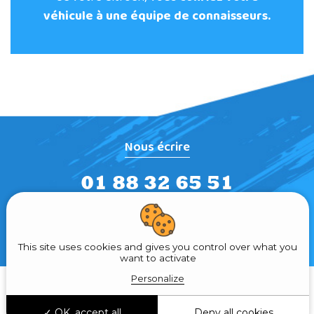
véhicule à une équipe de connaisseurs.
Nous écrire
01 88 32 65 51
5 ter avenue de la Sablière -
94450 Limeil-Brévannes
This site uses cookies and gives you control over what you
want to activate
Personalize
Plan du site
Mentions légales
OK, accept all
Deny all cookies